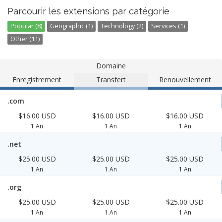
Parcourir les extensions par catégorie
Popular (8)
Geographic (1)
Technology (2)
Services (1)
Other (11)
Domaine
Enregistrement
Transfert
Renouvellement
.com
$16.00 USD
$16.00 USD
$16.00 USD
1 An
1 An
1 An
.net
$25.00 USD
$25.00 USD
$25.00 USD
1 An
1 An
1 An
.org
$25.00 USD
$25.00 USD
$25.00 USD
1 An
1 An
1 An