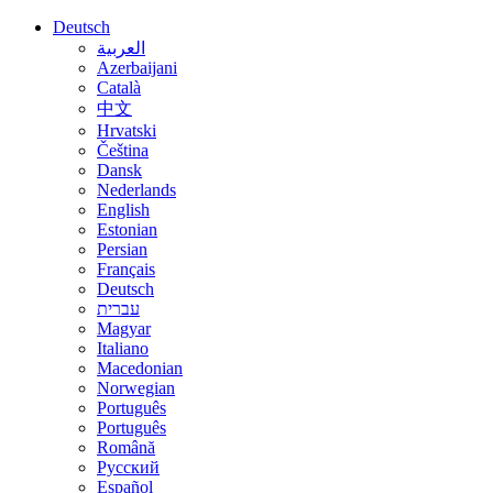
Deutsch
العربية
Azerbaijani
Català
中文
Hrvatski
Čeština
Dansk
Nederlands
English
Estonian
Persian
Français
Deutsch
עברית
Magyar
Italiano
Macedonian
Norwegian
Português
Português
Română
Русский
Español