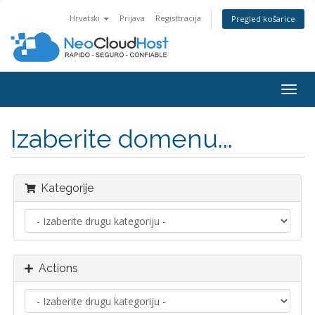
Hrvatski
Prijava
Registtracija
Pregled košarice
Togg
navig
Izaberite domenu...
Kategorije
Actions