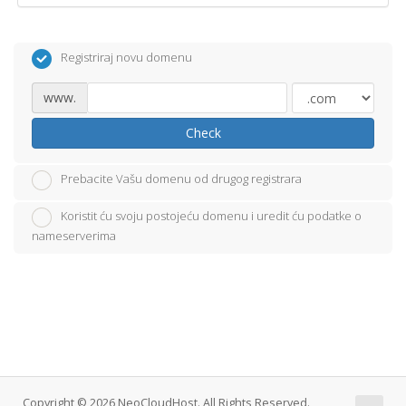
Registriraj novu domenu
www.
Check
Prebacite Vašu domenu od drugog registrara
Koristit ću svoju postojeću domenu i uredit ću podatke o
nameserverima
Copyright © 2026 NeoCloudHost. All Rights Reserved.