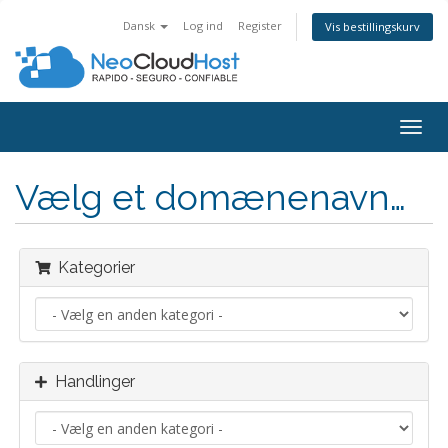
Dansk
Log ind
Register
Vis bestillingskurv
Togg
navig
Vælg et domænenavn…
Kategorier
Handlinger