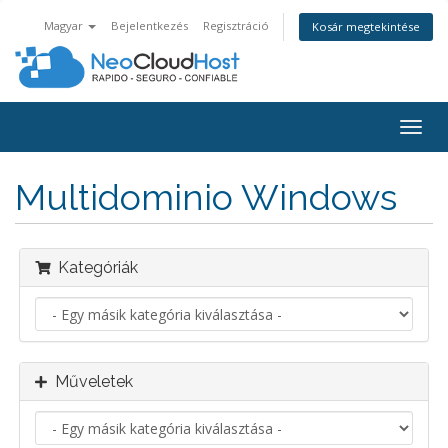
Magyar
Bejelentkezés
Regisztráció
Kosár megtekintése
Váltá
a
navig
Multidominio Windows
Kategóriák
Műveletek