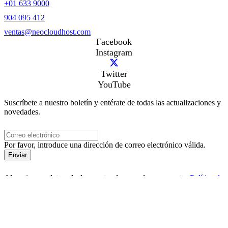
+01 633 9000
904 095 412
ventas@neocloudhost.com
Facebook
Instagram
Twitter
YouTube
Suscríbete a nuestro boletín y entérate de todas las actualizaciones y
novedades.
Por favor, introduce una dirección de correo electrónico válida.
Enviar
Al enviar sus datos, declaras estar de acuerdo con nuestra
Política de
Privacidad
© 2024
NeoCloudHost
una marca de
The Digital Group Inc
keyboard_arrow_up