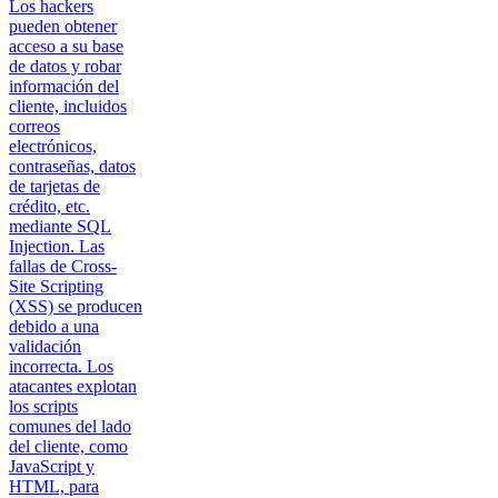
Los hackers
pueden obtener
acceso a su base
de datos y robar
información del
cliente, incluidos
correos
electrónicos,
contraseñas, datos
de tarjetas de
crédito, etc.
mediante SQL
Injection. Las
fallas de Cross-
Site Scripting
(XSS) se producen
debido a una
validación
incorrecta. Los
atacantes explotan
los scripts
comunes del lado
del cliente, como
JavaScript y
HTML, para