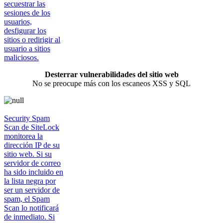
secuestrar las
sesiones de los
usuarios,
desfigurar los
sitios o redirigir al
usuario a sitios
maliciosos.
Desterrar vulnerabilidades del sitio web
No se preocupe más con los escaneos XSS y SQL
Security Spam
Scan de SiteLock
monitorea la
dirección IP de su
sitio web. Si su
servidor de correo
ha sido incluido en
la lista negra por
ser un servidor de
spam, el Spam
Scan lo notificará
de inmediato. Si