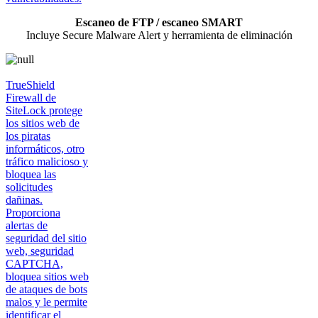
Escaneo de FTP / escaneo SMART
Incluye Secure Malware Alert y herramienta de eliminación
TrueShield
Firewall de
SiteLock protege
los sitios web de
los piratas
informáticos, otro
tráfico malicioso y
bloquea las
solicitudes
dañinas.
Proporciona
alertas de
seguridad del sitio
web, seguridad
CAPTCHA,
bloquea sitios web
de ataques de bots
malos y le permite
identificar el