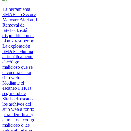
La herramienta
SMART o Secure
Malware Alert and
Removal de
SiteLock está
disponible con el
plan 2 y superior.
La exploración
SMART elimina
automáticamente
el código
malicioso que se
encuentra en su
sitio web.
Mediante el
escaneo FTP, la
seguridad de
SiteLock escanea
los archivos del
sitio web a fondo
para identificar y
eliminar el código
malicioso o las
vulnerabilidades.