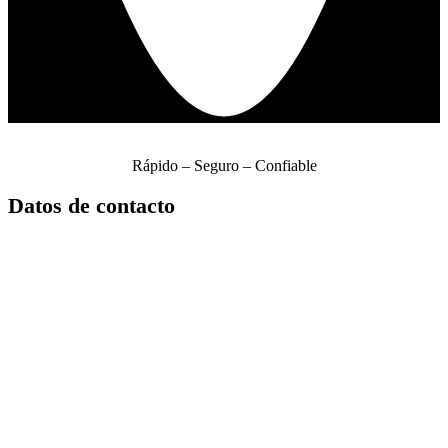
Rápido – Seguro – Confiable
Datos de contacto
+01 633 9000
904 095 412
ventas@neocloudhost.com
Facebook
Instagram
Twitter
YouTube