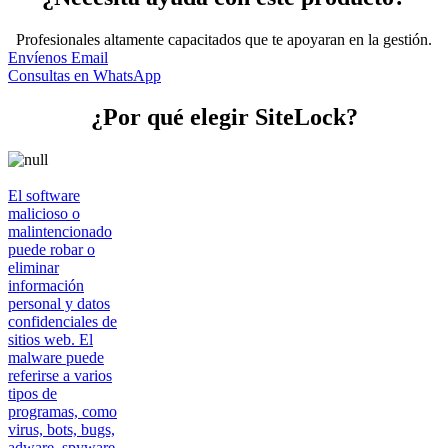
Profesionales altamente capacitados que te apoyaran en la gestión.
Envíenos Email
Consultas en WhatsApp
¿Por qué elegir SiteLock?
El software
malicioso o
malintencionado
puede robar o
eliminar
información
personal y datos
confidenciales de
sitios web. El
malware puede
referirse a varios
tipos de
programas, como
virus, bots, bugs,
adware, spyware,