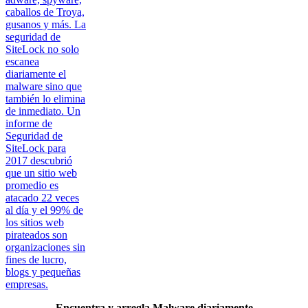
caballos de Troya,
gusanos y más. La
seguridad de
SiteLock no solo
escanea
diariamente el
malware sino que
también lo elimina
de inmediato. Un
informe de
Seguridad de
SiteLock para
2017 descubrió
que un sitio web
promedio es
atacado 22 veces
al día y el 99% de
los sitios web
pirateados son
organizaciones sin
fines de lucro,
blogs y pequeñas
empresas.
Encuentra y arregla Malware diariamente