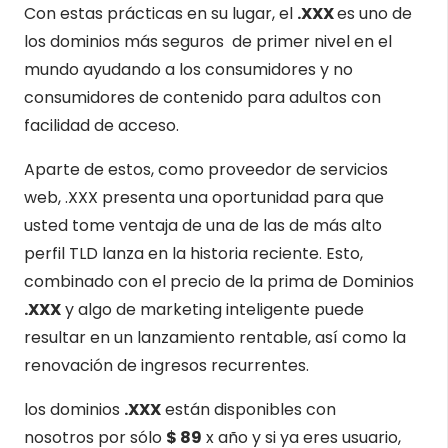
Con estas prácticas en su lugar, el
.XXX
es uno de
los dominios más seguros de primer nivel en el
mundo ayudando a los consumidores y no
consumidores de contenido para adultos con
facilidad de acceso.
Aparte de estos, como proveedor de servicios
web, .XXX presenta una oportunidad para que
usted tome ventaja de una de las de más alto
perfil TLD lanza en la historia reciente. Esto,
combinado con el precio de la prima de Dominios
.XXX
y algo de marketing inteligente puede
resultar en un lanzamiento rentable, así como la
renovación de ingresos recurrentes.
los dominios
.XXX
están disponibles con
nosotros por sólo
$ 89
x año y si ya eres usuario,