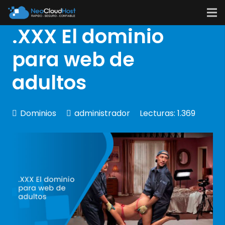
.XXX El dominio
para web de
adultos
Dominios
administrador
Lecturas:
1.369