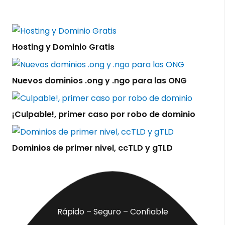
Hosting y Dominio Gratis
Nuevos dominios .ong y .ngo para las ONG
¡Culpable!, primer caso por robo de dominio
Dominios de primer nivel, ccTLD y gTLD
Rápido – Seguro – Confiable