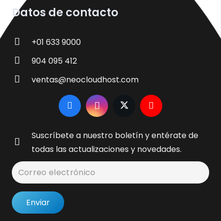
Datos de contacto
+01 633 9000
904 095 412
ventas@neocloudhost.com
Suscríbete a nuestro boletín y entérate de
todas las actualizaciones y novedades.
Enviar