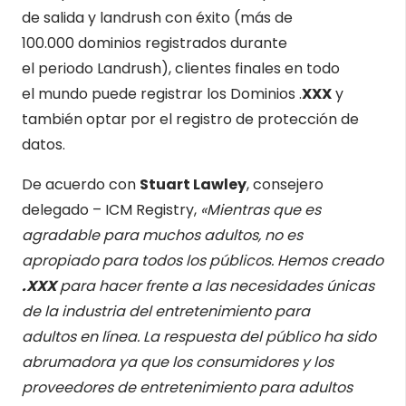
de salida y landrush con éxito (más de
100.000 dominios registrados durante
el periodo Landrush), clientes finales en todo
el mundo puede registrar los Dominios .
XXX
y
también optar por el registro de protección de
datos.
De acuerdo con
Stuart Lawley
, consejero
delegado – ICM Registry,
«Mientras que es
agradable para muchos adultos, no es
apropiado para todos los públicos. Hemos creado
.XXX
para hacer frente a las necesidades únicas
de la industria del entretenimiento para
adultos en línea. La respuesta del público ha sido
abrumadora ya que los consumidores y los
proveedores de entretenimiento para adultos